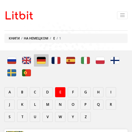
КНИГИ
НА НЕМЕЦКОМ
E
1
A
B
C
D
E
F
G
H
I
J
K
L
M
N
O
P
Q
R
S
T
U
V
W
Y
Z