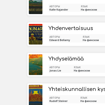
АВТОРЫ
ЯЗЫК
Kalle Kajander
На финском
Yhdenvertaisuus
АВТОРЫ
ЯЗЫК
Edward Bellamy
На финском
Yhdyselämää
АВТОРЫ
ЯЗЫК
Jonas Lie
На финском
АВТОРЫ
ЯЗЫК
Rudolf Steiner
На финском