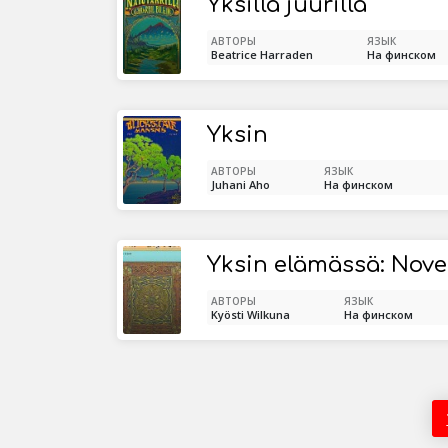
Yksillä juurilla
АВТОРЫ
ЯЗЫК
Beatrice Harraden
На финском
Yksin
АВТОРЫ
ЯЗЫК
Juhani Aho
На финском
Yksin elämässä: Novel
АВТОРЫ
ЯЗЫК
Kyösti Wilkuna
На финском