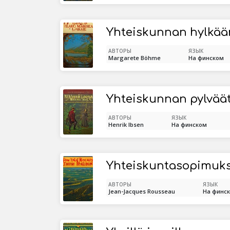
Yhteiskunnan hylkää
АВТОРЫ
ЯЗЫК
Margarete Böhme
На финском
Yhteiskunnan pylväät
АВТОРЫ
ЯЗЫК
Henrik Ibsen
На финском
АВТОРЫ
ЯЗЫК
Jean-Jacques Rousseau
На финс