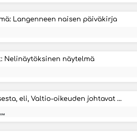
mä: Langenneen naisen päiväkirja
: Nelinäytöksinen näytelmä
Yhteiskuntasopimuksesta, eli, Valtio-oikeuden johtavat aatteet
ком