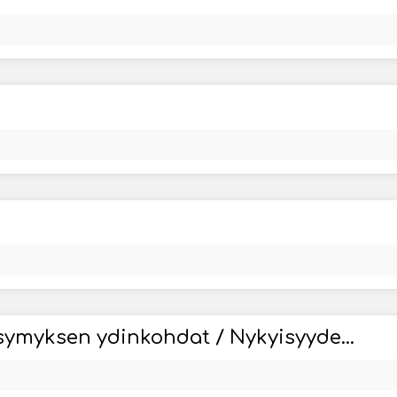
Yhteiskunnallisen kysymyksen ydinkohdat / Nykyisyyden ja tulevaisuuden elämänvaatimuksena