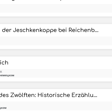
Kammweg-Führer von der Jeschkenkoppe bei Reichenberg bis zum Rosenberg bei Tetschen / mit Berücksichtigung der anschliessenden Kammwege
ich
ЫК
 немецком
Kampf und Tod Karls des Zwölften: Historische Erzählungen
цком