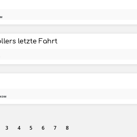
ом
llers letzte Fahrt
м
ком
3
4
5
6
7
8