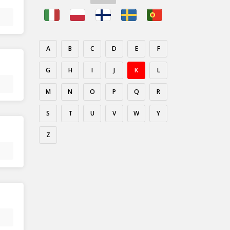
A
B
C
D
E
F
G
H
I
J
K
L
M
N
O
P
Q
R
S
T
U
V
W
Y
Z