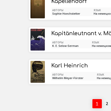
Kapellendorf
АВТОРЫ
ЯЗЫК
Sophie Hoechstetter
На немецк
Kapitänleutnant v. Mö
АВТОРЫ
ЯЗЫК
K. E. Selow-Serman
На немецко
Karl Heinrich
АВТОРЫ
ЯЗЫК
Wilhelm Meyer-Förster
На немец
1
2