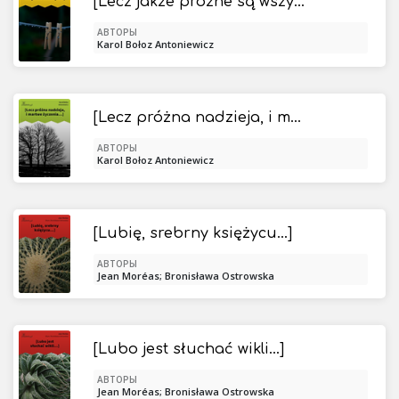
[Lecz jakże próżne są wszystkie nadzieje!...]
АВТОРЫ
Karol Bołoz Antoniewicz
[Lecz próżna nadzieja, i martwe życzenia...]
АВТОРЫ
Karol Bołoz Antoniewicz
[Lubię, srebrny księżycu...]
АВТОРЫ
Jean Moréas; Bronisława Ostrowska
[Lubo jest słuchać wikli...]
АВТОРЫ
Jean Moréas; Bronisława Ostrowska