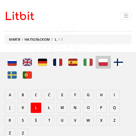
КНИГИ
НА ПОЛЬСКОМ
L
1
A
B
C
Ć
E
F
G
H
I
J
K
L
Ł
M
N
O
P
Q
R
S
Ś
T
U
V
W
X
Z
Ź
Ż