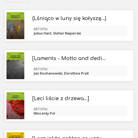
(Lśniąco w luny się kołyszę...)
АВТОРЫ
Julius Hart; Stefan Napierski
[Laments - Motto and dedication]
АВТОРЫ
Jan Kochanowski; Dorothea Prall
[Leci liście z drzewa...]
АВТОРЫ
Wincenty Pol