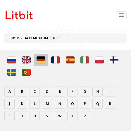
КНИГИ
НА НЕМЕЦКОМ
X
1
A
B
C
D
E
F
G
H
I
J
K
L
M
N
O
P
Q
R
S
T
U
V
W
Y
Z