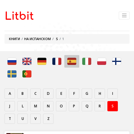
КНИГИ
НА ИСПАНСКОМ
S
1
A
B
C
D
E
F
G
H
I
J
L
M
N
O
P
Q
R
S
T
U
V
Z