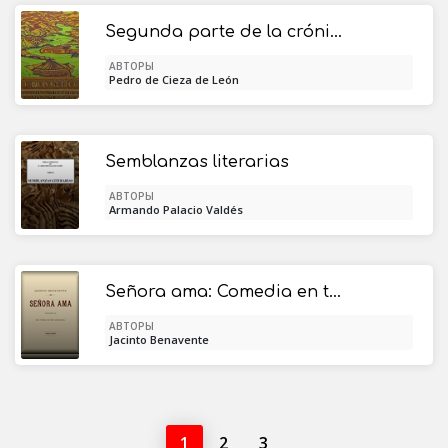
Segunda parte de la crónica del Perú, que trata del señorio de los Incas Yupanquis y de sus grandes hechos y gobernacion
АВТОРЫ
Pedro de Cieza de León
Semblanzas literarias
АВТОРЫ
Armando Palacio Valdés
Señora ama: Comedia en tres actos
АВТОРЫ
Jacinto Benavente
1
2
3