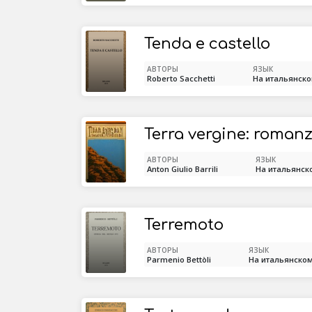
Tenda e castello
АВТОРЫ
ЯЗЫК
Roberto Sacchetti
На итальянск
Terra vergine: roman
АВТОРЫ
ЯЗЫК
Anton Giulio Barrili
На итальянск
Terremoto
АВТОРЫ
ЯЗЫК
Parmenio Bettòli
На итальянско