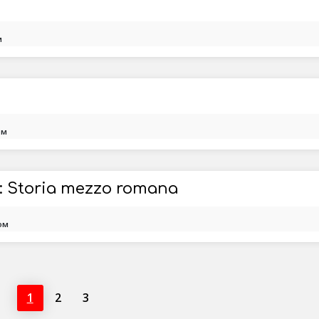
м
ом
: Storia mezzo romana
ом
1
2
3