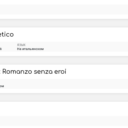
etico
ЯЗЫК
li
На итальянском
: Romanzo senza eroi
ком