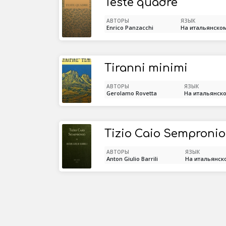
Teste quadre
АВТОРЫ
ЯЗЫК
Enrico Panzacchi
На итальянско
Tiranni minimi
АВТОРЫ
ЯЗЫК
Gerolamo Rovetta
На итальянск
Tizio Caio Sempronio
АВТОРЫ
ЯЗЫК
Anton Giulio Barrili
На итальянск