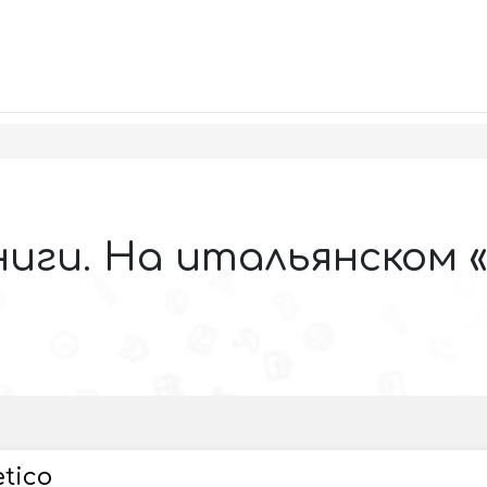
ниги. На итальянском «
etico