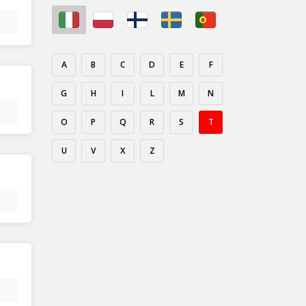
A
B
C
D
E
F
G
H
I
L
M
N
O
P
Q
R
S
T
U
V
X
Z