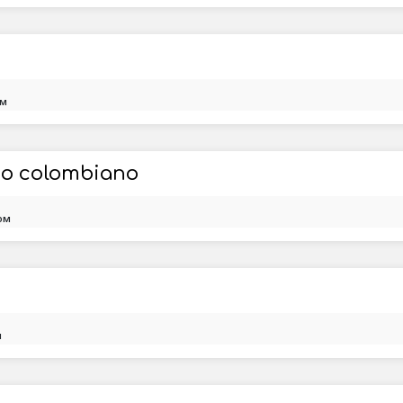
ом
zo colombiano
ом
м