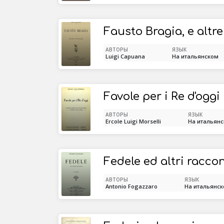
Fausto Bragia, e altre
АВТОРЫ
ЯЗЫК
Luigi Capuana
На итальянском
Favole per i Re d'oggi
АВТОРЫ
ЯЗЫК
Ercole Luigi Morselli
На итальян
Fedele ed altri raccon
АВТОРЫ
ЯЗЫК
Antonio Fogazzaro
На итальянс