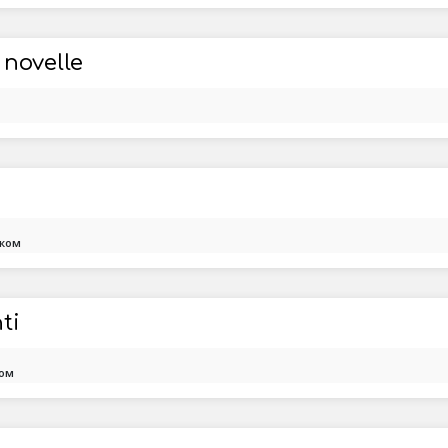
 novelle
ском
ti
ком