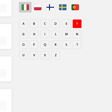
A
B
C
D
E
F
G
H
I
L
M
N
O
P
Q
R
S
T
U
V
X
Z