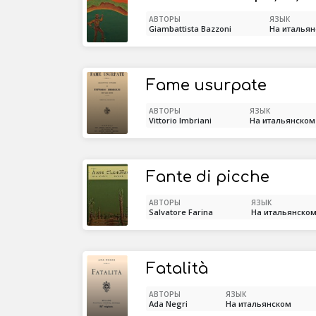
АВТОРЫ
ЯЗЫК
Giambattista Bazzoni
На италья
Fame usurpate
АВТОРЫ
ЯЗЫК
Vittorio Imbriani
На итальянском
Fante di picche
АВТОРЫ
ЯЗЫК
Salvatore Farina
На итальянско
Fatalità
АВТОРЫ
ЯЗЫК
Ada Negri
На итальянском