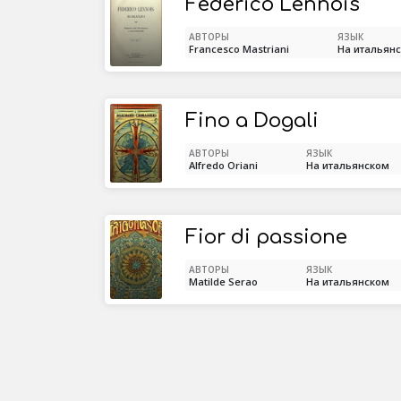
Federico Lennois
АВТОРЫ
ЯЗЫК
Francesco Mastriani
На итальян
Fino a Dogali
АВТОРЫ
ЯЗЫК
Alfredo Oriani
На итальянском
Fior di passione
АВТОРЫ
ЯЗЫК
Matilde Serao
На итальянском