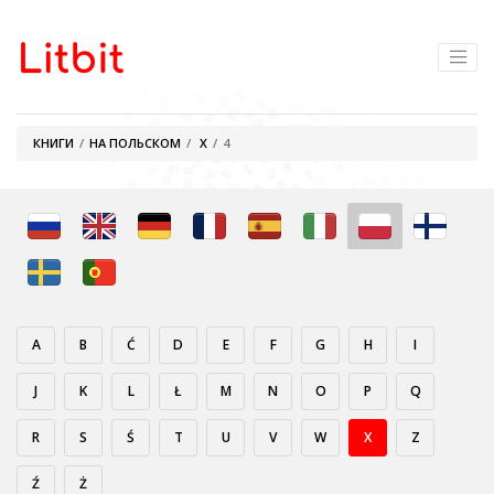
КНИГИ
НА ПОЛЬСКОМ
X
4
A
B
Ć
D
E
F
G
H
I
J
K
L
Ł
M
N
O
P
Q
R
S
Ś
T
U
V
W
X
Z
Ź
Ż