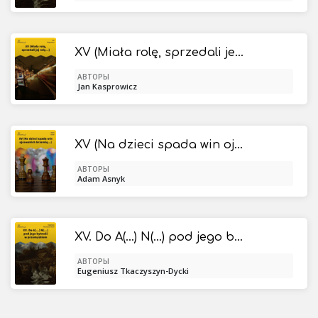
XV (Miała rolę, sprzedali jej rolę...)
АВТОРЫ
Jan Kasprowicz
XV (Na dzieci spada win ojcowskich brzemię...)
АВТОРЫ
Adam Asnyk
XV. Do A(...) N(...) pod jego bytność w przemyskiem
АВТОРЫ
Eugeniusz Tkaczyszyn-Dycki