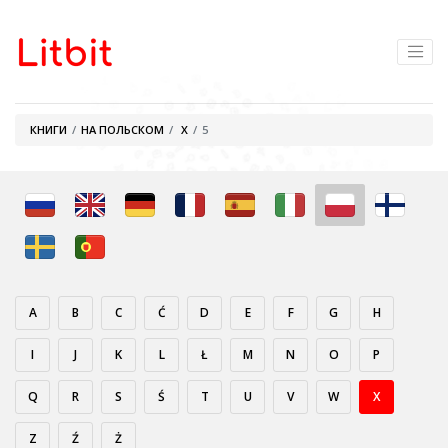
КНИГИ
НА ПОЛЬСКОМ
X
5
A
B
C
Ć
D
E
F
G
H
I
J
K
L
Ł
M
N
O
P
Q
R
S
Ś
T
U
V
W
X
Z
Ź
Ż