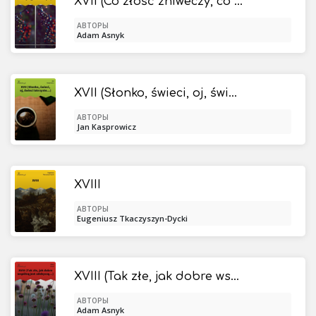
XVII (Co złość zniweczy, co występek zburzy...)
АВТОРЫ
Adam Asnyk
XVII (Słonko, świeci, oj, świeci iskrzyste...)
АВТОРЫ
Jan Kasprowicz
XVIII
АВТОРЫ
Eugeniusz Tkaczyszyn-Dycki
XVIII (Tak złe, jak dobre wspólną jest zdobyczą...)
АВТОРЫ
Adam Asnyk