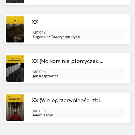
XX
АВТОРЫ
Eugeniusz Tkaczyszyn-Dycki
XX (Na kominie płomyczek się żarzy...)
АВТОРЫ
Jan Kasprowicz
XX (W nieprzerwalności zbiorowego bytu...)
АВТОРЫ
Adam Asnyk