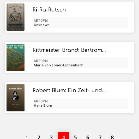
Ri-Ra-Rutsch
АВТОРЫ
Unknown
Rittmeister Brand; Bertram Vogelweid / Zwei Erzählungen
АВТОРЫ
Marie von Ebner-Eschenbach
Robert Blum: Ein Zeit- und Charakterbild für das deutsche Volk
АВТОРЫ
Hans Blum
1
2
3
4
5
6
7
8