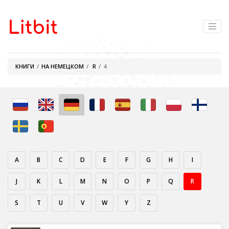
КНИГИ
НА НЕМЕЦКОМ
R
4
A
B
C
D
E
F
G
H
I
J
K
L
M
N
O
P
Q
R
S
T
U
V
W
Y
Z