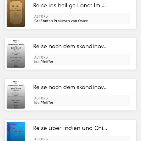
Reise ins heilige Land: Im Jahr 1829
АВТОРЫ
Graf Anton Prokesch von Osten
Reise nach dem skandinavischen Norden und der Insel Island im Jahre 1845. Erster Band.
АВТОРЫ
Ida Pfeiffer
Reise nach dem skandinavischen Norden und der Insel Island im Jahre 1845. Zweiter Band.
АВТОРЫ
Ida Pfeiffer
Reise über Indien und China nach Japan. / Tagebuch mit Erfahrungen, um zu überseeischen Reisen und Unternehmungen anzuregen.
АВТОРЫ