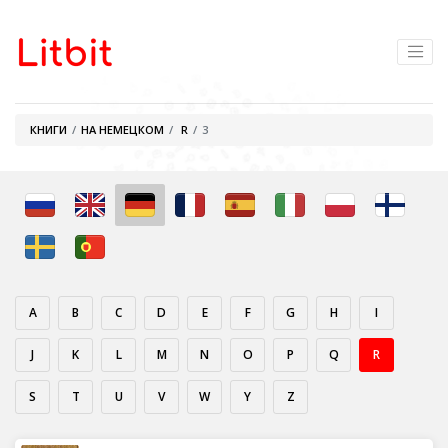
КНИГИ
НА НЕМЕЦКОМ
R
3
A
B
C
D
E
F
G
H
I
J
K
L
M
N
O
P
Q
R
S
T
U
V
W
Y
Z