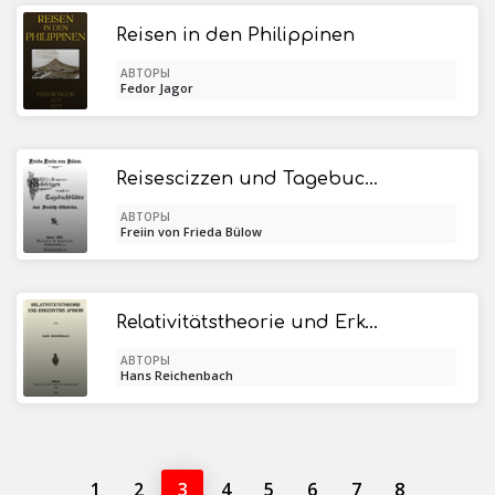
Reisen in den Philippinen
АВТОРЫ
Fedor Jagor
Reisescizzen und Tagebuchblätter aus Deutsch-Ostafrika
АВТОРЫ
Freiin von Frieda Bülow
Relativitätstheorie und Erkenntnis Apriori
АВТОРЫ
Hans Reichenbach
1
2
3
4
5
6
7
8