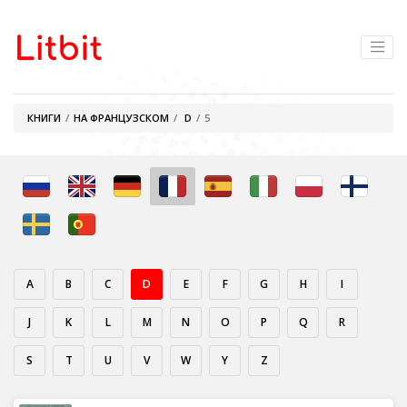
КНИГИ
НА ФРАНЦУЗСКОМ
D
5
A
B
C
D
E
F
G
H
I
J
K
L
M
N
O
P
Q
R
S
T
U
V
W
Y
Z