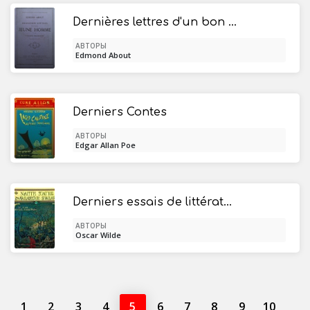
Dernières lettres d'un bon jeune homme à sa cousine Madeleine
АВТОРЫ
Edmond About
Derniers Contes
АВТОРЫ
Edgar Allan Poe
Derniers essais de littérature et d'esthétique: août 1887-1890
АВТОРЫ
Oscar Wilde
1
2
3
4
5
6
7
8
9
10