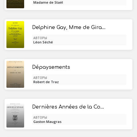
Madame de Staël
Delphine Gay, Mme de Girardin, dans ses rapports avec Lamartine, Victor Hugo, Balzac, Rachel, Jules Sandeau, Dumas, Eugène Sue et George Sand (documents inédits)
АВТОРЫ
Léon Séché
Dépaysements
АВТОРЫ
Robert de Traz
Dernières Années de la Cour de Lunéville / Mme de Boufflers, ses enfants et ses amis
АВТОРЫ
Gaston Maugras