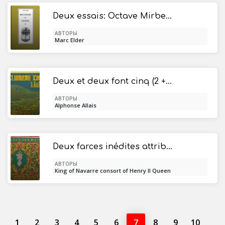
Deux essais: Octave Mirbeau, Romain Rolland
АВТОРЫ
Marc Elder
Deux et deux font cinq (2 + 2 = 5) / oeuvres anthumes
АВТОРЫ
Alphonse Allais
Deux farces inédites attribuées à la reine Marguerite de Navarre
АВТОРЫ
King of Navarre consort of Henry II Queen
Marguerite
1
2
3
4
5
6
7
8
9
10