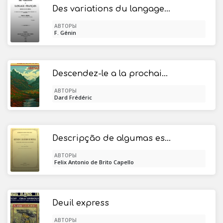
Des variations du langage français depuis le XIIe siècle / ou recherche des principes qui devraient régler l'orthographe et la prononciation
АВТОРЫ
F. Génin
Descendez-le a la prochaine
АВТОРЫ
Dard Frédéric
Descripção de algumas especies novas ou pouco conhecidas de crustaceos / e arachnidios de Portugal e possessões portuguezas do ultramar
АВТОРЫ
Felix Antonio de Brito Capello
Deuil express
АВТОРЫ