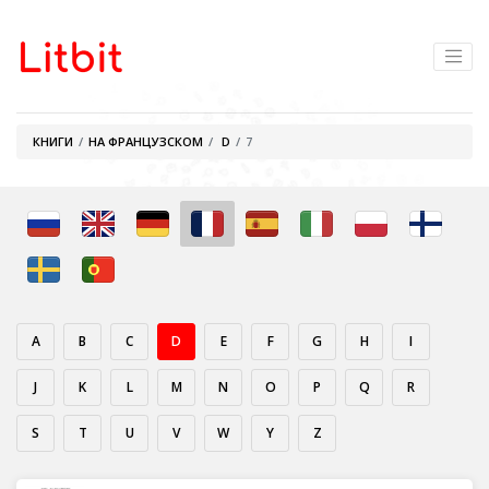
КНИГИ
НА ФРАНЦУЗСКОМ
D
7
A
B
C
D
E
F
G
H
I
J
K
L
M
N
O
P
Q
R
S
T
U
V
W
Y
Z